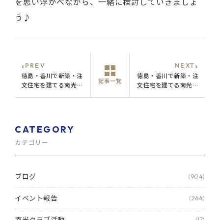
を思い浮かべながら、一緒に検討していきましょ
う♪
‹
›
PREV
NEXT
徳島・香川で新築・注
徳島・香川で新築・注
記事一覧
文住宅を建てる南光の
文住宅を建てる南光の
ブログ
ブログ
CATEGORY
カテゴリー
ブログ
(904)
イベント報告
(264)
南光クラブ活動
(17)