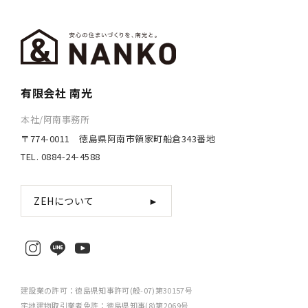
有限会社 南光
本社/阿南事務所
〒774-0011 徳島県阿南市領家町船倉343番地
TEL. 0884-24-4588
ZEHについて
►
建設業の許可：徳島県知事許可(般-07)第30157号
宅地建物取引業者免許：徳島県知事(8)第2069号