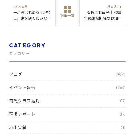
‹
›
PREV
NEXT
一からはじめる土地探
有限会社南光｜42周
記事一覧
し。家を建てたいなら
年感謝祭開催のお知ら
何からはじめるのがベ
せ｜5月10日㈯、11日
スト？
㈰
CATEGORY
カテゴリー
ブログ
(904)
イベント報告
(264)
南光クラブ活動
(17)
現場レポート
(12)
ZEH実績
(9)