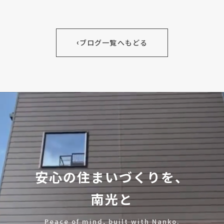
‹
ブログ一覧へもどる
安心の住まいづくりを、
南光と
Peace of mind, built with Nanko.