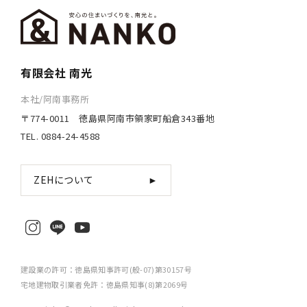
有限会社 南光
本社/阿南事務所
〒774-0011 徳島県阿南市領家町船倉343番地
TEL. 0884-24-4588
ZEHについて
►
建設業の許可：徳島県知事許可(般-07)第30157号
宅地建物取引業者免許：徳島県知事(8)第2069号