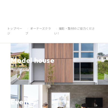
トップペー
オーナーズクラ
撮影・取材のご協力くださ
ジ
ブ
い！
Model house
›
モデルハウス
Event
›