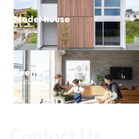
Model house
›
モデルハウス
Event
›
イベント参加
Contact Us