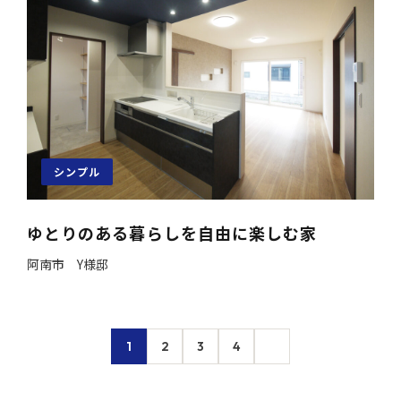
シンプル
ゆとりのある暮らしを自由に楽しむ家
阿南市 Y様邸
1
2
3
4